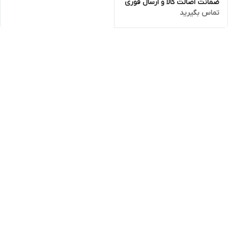
ضمانت اصالت کالا و ارسال فوری
تماس بگیرید
و رایگان /گارانتی 18 ماهه مارکو
تجارت