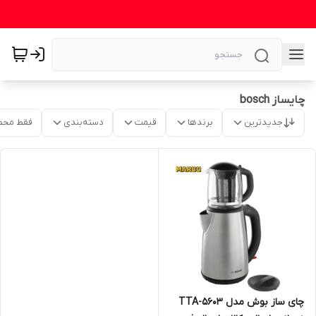
چایساز bosch
جدیدترین
برندها
قیمت
دسته‌بندی
فقط محص
چای ساز بوش مدل TTA-5603