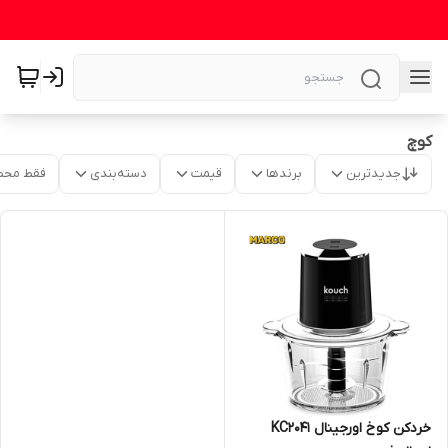
کوچ
جدیدترین
برندها
قیمت
دسته‌بندی
فقط محص
خردکن کوخ اورجینال KC2041