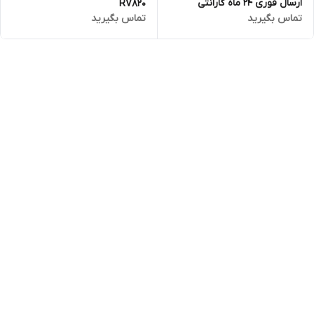
ارسال فوری 24 ماه گارانتی
RV820
تماس بگیرید
تماس بگیرید
مارکوتجارت / 14 روز مهلت تست
/ ضمانت اصالت و سلامت
فیزیکی