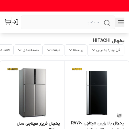
یخچال HITACHI
پربازدیدترین
برندها
قیمت
دسته‌بندی
فقط م
یخچال بالا پایین هیتاچی RV760
یخچال فریزر هیتاچی مدل