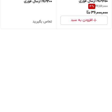
HD9650 ارسال فوری
HD9200 ارسال فوری
42,116,000
14
%
36,000,000
افزودن به سبد
تماس بگیرید