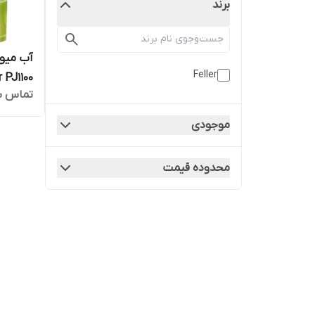
برند
Feller
cer PJ1100
تماس ب
موجودی
محدوده قیمت