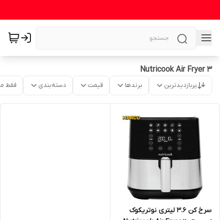
Nutricook Air Fryer 3
پربازدیدترین
برندها
قیمت
دسته‌بندی
فقط م
سرخ کن 3.6 لیتری نوتریکوک