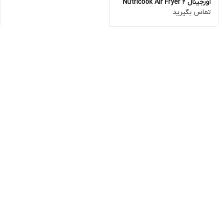
اورجینال Nutricook Air Fryer 2
تماس بگیرید
AF204 ارسال فوری