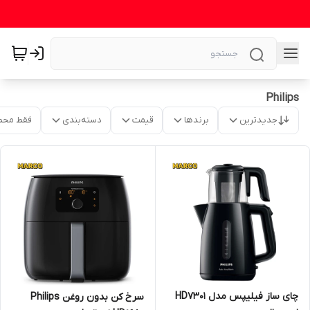
Philips
جدیدترین
برندها
قیمت
دسته‌بندی
فقط محص
چای ساز فیلیپس مدل HD7301
سرخ کن بدون روغن Philips