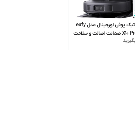
جارو رباتیک یوفی اورجینال مدل eufy
X10 Pro Omni ضمانت اصالت و سلامت
گیرید
کالا و ارسال فوری و رایگان 7 روز مهلت
مرجوعی