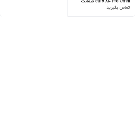
eufy X10 Pro Omni ضمانت
تماس بگیرید
اصالت و سلامت کالا و ارسال
فوری و رایگان 7 روز مهلت
تست و مرجوعی