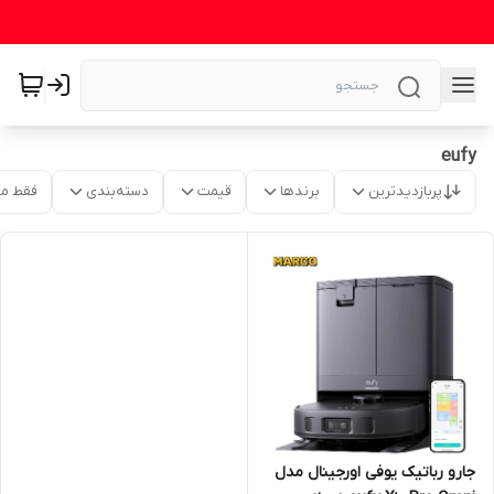
eufy
پربازدیدترین
برندها
قیمت
دسته‌بندی
فقط م
جارو رباتیک یوفی اورجینال مدل