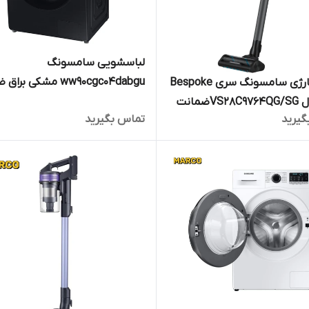
لباسشویی سامسونگ
4dabgu
جارو شارژی سامسونگ سری Bespoke
Jet مدل VS28C9764QG/SGضمانت
گیرید
تماس بگیرید
ماهه مارکو تجارت
اصالت کالا و ارسال فوری /گارانتی 18
رکو تجارت