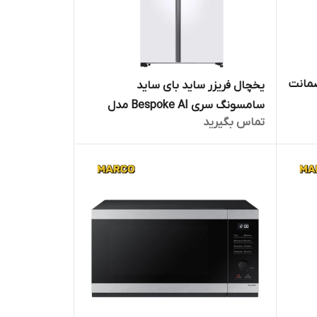
ww90cgc0 مشکی براق ضمانت
یخچال فریزر ساید بای ساید
اصالت کالا و ارسال فوری /گارانتی 18
سامسونگ سری Bespoke AI مدل
تماس بگیرید
RS80F64G1VRE ضمانت اصالت کالا و
ارسال فوری و گارانتی 18 ماهه مارکو
تجارت