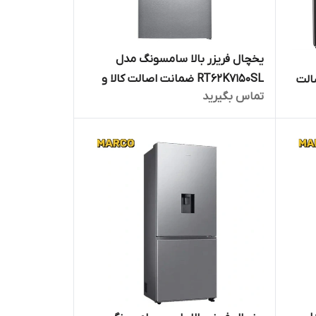
یخچال فریزر بالا سامسونگ مدل
RT62K7150SL ضمانت اصالت کالا و
ت اصالت
تماس بگیرید
ارسال فوری /گارانتی 18 ماهه مارکو
ی 18 ماهه
تجارت