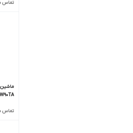
تماس ب
مارکو ت
ماشین 
تماس ب
تجارت