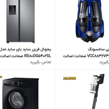
رقی سامسونگ
یخچال فریزر ساید بای ساید مدل
VCC8836V36/SBW ضمانت اصالت
RS80DG5402SL ضمانت اصال
گیرید
تماس بگیرید
کالا و ارسال فوری /گارانتی 18 ماهه
ارسال فور و رایگان /
جارت
مارکو تجارت