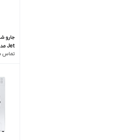
تماس ب
ماهه ما