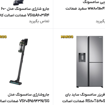
یی سامسونگ
ww80ta046ae/gu سفید ضمانت
جارو شارژی سامس
اصالت کالا و ارسال فوری /گارانتی 18
VS15A6031R4 ضمانت اصالت کا
گیرید
تماس بگیرید
رکو تجارت
ارسال فوری /گارانتی 18 ماهه م
تجارت
ریزر سامسونگ ساید بای
جاروشارژی سامسونگ مدل
ساید RS80T5190SL ضمانت اصالت
VS20B95943N/SG ضمانت 