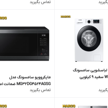
گیرید
تماس بگیرید
کالا و ارسال فوری /گارانتی 18 ماهه
و ارسال فوری /گارانتی 18 
جارت
تجارت
لباسشویی سامسونگ
WW90TA سفید 9 کیلویی
مایکروویو سامسونگ مدل
ww90ta046ae/gu ضمانت اصالت کالا
MG32DG4524AGSG ضمان
گیرید
تماس بگیرید
و ارسال فوری /گارانتی 18 ماهه مارکو
کالا و ارسال فوری /گارانت
مارکو تجارت