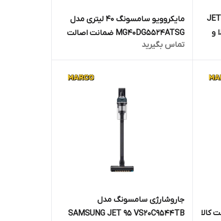
ونگ مدل JET 60-
مایکروویو سامسونگ 40 لیتری مدل
لا و
MG40DG5524ATSG ضمانت اصالت
تماس بگیرید
ارکو
کالا و ارسال فوری /گارانتی 18 ماهه
مارکو تجارت
جاروشارژی سامسونگ مدل
اصالت کالا
SAMSUNG JET 95 VS20C9544TB