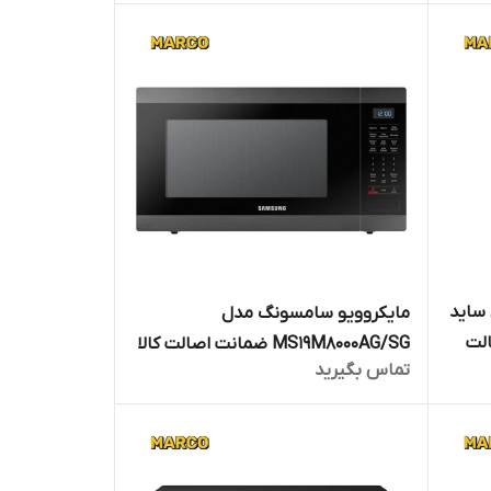
ضمانت اصالت کالا
ساید
مایکروویو سامسونگ مدل
 اصالت
MS19M8000AG/SG ضمانت اصالت کالا
تماس بگیرید
 ماهه
و ارسال فوری/گارانتی 18 ماهه مارکو
تجارت