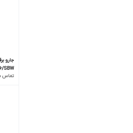
جارو ب
تماس ب
مارکو ت