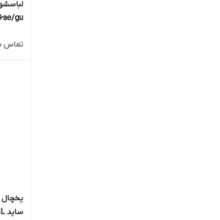
لباسشو
تماس ب
ماهه ما
یخچال ف