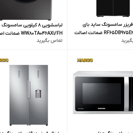
ریزر سامسونگ ساید بای
لباسشویی 8 کیلویی سامسونگ
ساید RF65DB975E22 ضمانت اصالت
WW80TA046AX1/FH ضمان
گیرید
تماس بگیرید
کالا و ارسال فوری و رایگان /گارانتی 18
کالا و ارسال فوری /گارانت
رکو تجارت
مارکو تجارت