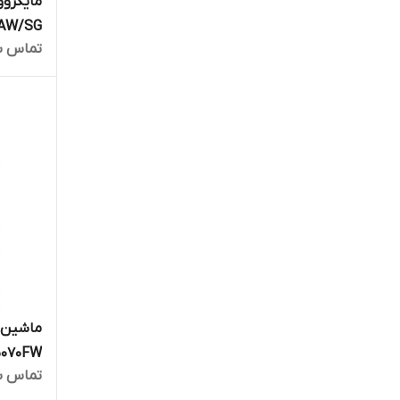
مایکرو
تماس ب
مارکو ت
ماشین 
تماس ب