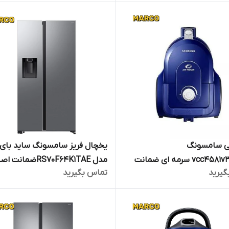
تجارت
قی سامسونگ
یخچال فریز سامسونگ ساید بای 
vcc4581v3k/xma سرمه ای ضمانت
مدل RS70F64K1TAEضمانت
گیرید
تماس بگیرید
اصالت کالا و ارسال فوری/گارانتی 18
کالا و ارسال فوری/گارانتی 18
رکو تجارت
مارکو تجارت