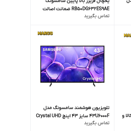
دل
یخچال فریزر بالا پایین سامسونگ
RB50DG632ES9AE ضمانت اصالت
تماس بگیرید
لا و
کالا و ارسال فوری و رایگان /گارانتی 18
ارکو
ماهه مارکو تجارت
تلویزیون هوشمند سامسونگ مدل
کالا و
43U6000F سایز 43 اینچ Crystal UHD
تماس بگیرید
ارکو
4K/اورجینال ارسال فوری با گارانتی و