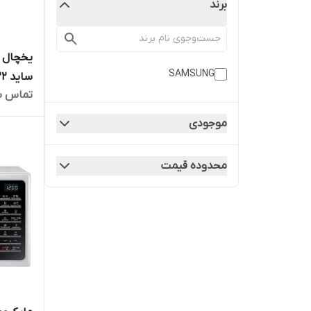
برند
یخچال ف
SAMSUNG
تماس ب
ماهه ما
موجودی
محدوده قیمت