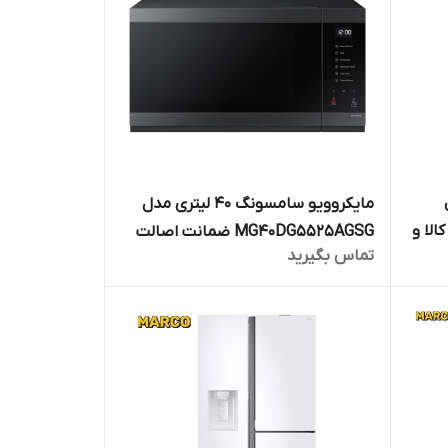
مایکروویو سامسونگ 40 لیتری مدل
ت کالا و
MG40DG5525AGSG ضمانت اصالت
تماس بگیرید
گارانتی 18 ماهه
کالا و ارسال فوری/گارانتی 18 ماهه
مارکو تجارت