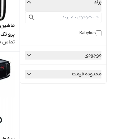
برند
Babyliss
پرو تک 
تماس ب
گارانتی
موجودی
محدوده قیمت