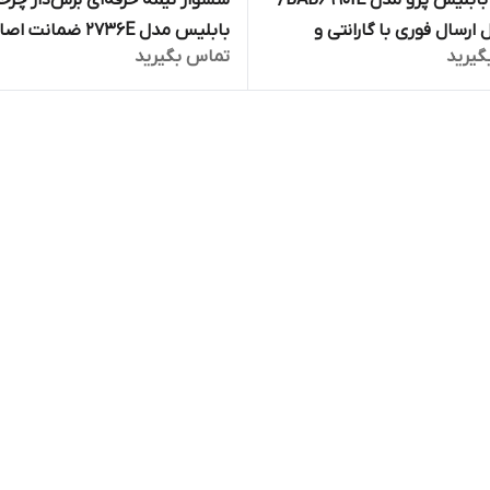
سشوار بابلیس پرو مدل BAB6990IE/
سشوار نیمه حرفه‌ای برس‌دار چر
 ارسال فوری با گارانتی و
بابلیس مدل 2736E ضمانت 
گیرید
تماس بگیرید
صالت کالا
ماهه مارکو تجارت