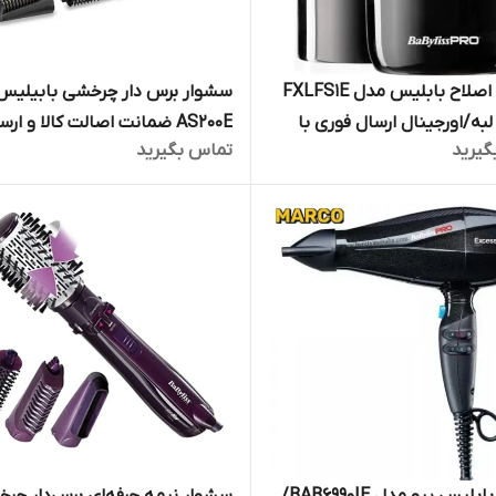
ماشین اصلاح بابلیس مدل FXLFS1E
سشوار برس دار چرخشی بابیلیس
لبه/اورجینال ارسال فوری با
AS200E ضمانت اصالت کالا و ارس
گیرید
تماس بگیرید
 و ضمانت اصالت کالا
فوری و رایگان /گارانتی 8
تجارت