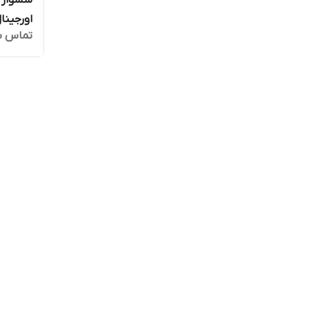
اورجینال
تماس ب
ضمانت ا