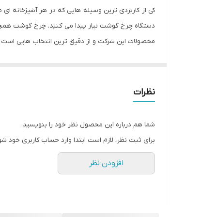
کی از کاربردی ترین وسیله هایی که در هر آشپزخانه ا
محصولات این شرکت و از دقیق ترین انتخاب هایی است که 
چرخ گوشت mk-zj2700 یکی از بهتری
است و حمل و نقل آن آسان است. در بین چرخ گوشت ها قد
نظرات
بودن آن می افزاید و شما را از شر صدای آزاردهنده ی چ
در یک دقیقه چرخ کنید و دیگر چرخ کردن گوشت برای ش
شما هم درباره این محصول نظر خود را بنویسید.
این دستگاه دارای تیغه استیل ضد زنگ است که قدرت
برای ثبت نظر، لازم است ابتدا وارد حساب کاربری خود شو
ناودان فلزی و بدنه ی مقاوم دستگاه نیز باعث می ش
افزودن نظر
این چرخ گوشت پاناسونیک همین طور دارای سه حال
سیستم چرخش معکوس تیغه های این دستگاه باعث می
قطعات در هر بار گیر کردن مواد نباشد.
این دستگاه دارای یک اهرم برای آسان سازی نصب ق