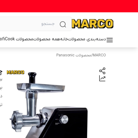
دسته‌بندی محصولات
خانه
همه محصولات
محصولات ProfiCook
MARCO
/
محصولات Panasonic
چر
er
بر
دس
ت