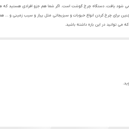
ی می شود یافت، دستگاه چرخ گوشت است. اگر شما هم جزو افرادی هستید که هم
می توانید در این باره داشته باشید.
ن ها در بین چرخ گوشت های موجود در بازار است. به دلیل جنس بدنه ی پلاستیکی، ا
رت موتور از اهمیت بالایی برخوردار است و قدرت موتور بالا حاکی از کارایی
این چرخ گوشت پاناسونیک از یک موتور DC کم صدا با قدرت 2700 وات برخوردار است که بین نمونه های 
رخ گوشت های قدیمی دور نگه می دارد. این قدرت موتور بالا به شما این امکان
ما یک تجربه ی خسته کننده نباشد.
 و سرعت عمل بالایی دارد.
ید.
ود که خیالتان از بابت طول عمر دستگاه راحت باشد.
ت ریز، متوسط و درشت و حالت کبه ساز و سوسیس ساز نیز است.
 شود که در صورت گیر کردن گوشت و یا استخوان در بین تیغه ها، با چرخش
طعات است و همین طور قطعه ی نظافت همراه دستگاه به راحتی به شما امکان 