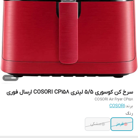
سرخ کن کوسوری 5/5 لیتری COSORI CP158 ارسال فوری
COSORI Air Fryer CP158
برند:
COSORI
رنگ
قرمز
مشکی