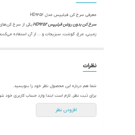
معرفی سرخ کن فیلیپس مدل HD9252
سرخ کن بدون روغن فیلیپس HD۹۲۵۲
یکی از سرخ کن‌های ک
زمینی، مرغ، گوشت، سبزیجات و … از آن استفاده می‌کنند.
آشپزی را برای شما راحت تر می‌کند.
به وسیله
سرخ کن بدون روغن فیلیپس hd9252
به
فناوری Airfryer
بوده است. که با استفاده از این قابل
نظرات
دستگاه می‌توانید، غذا را تا 30 دقیقه بعد از پختن هم گرم داشته باشید.
شما هم درباره این محصول نظر خود را بنویسید.
برای ثبت نظر، لازم است ابتدا وارد حساب کاربری خود شو
افزودن نظر