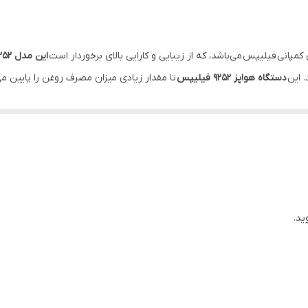
مپانی فیلیپس می‌باشد، که از زیبایی و کارایی بالای برخوردار است
این مدل 9252 از فیلیپس چند کاره
 این
دستگاه هواپز ۹۲۵۲ فیلیپس
تا مقدار زیادی میزان مصرف روغن را پایین می‌
یت امکان پختن، سرخ کردن، کباب کردن و دوباره گرم کردن مواد غذایی را خواهد 
ید.