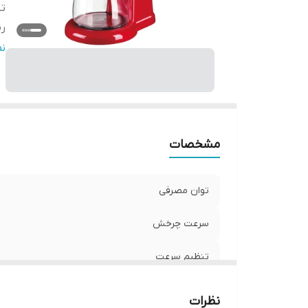
ت
ر
ج
ن
ظ
ول
س
مشخصات
توان مصرفی
سرعت چرخش
تنظیم سرعت
رنگ
نظرات