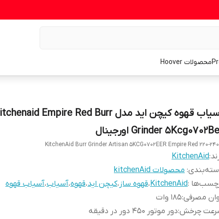
محصولات Hoover
آسیاب قهوه کیچن اید مدل tchenaid Empire Red Burr
Grinder 5Kcg0702B اورجینال
KitchenAid Burr Grinder Artisan 5KCG0702EER Empire Red 220-24
ند:
KitchenAid
ته‌بندی
:
محصولات kitchenAid
چسب‌ها :
KitchenAid
،
قهوه ساز
،
کیچن اید
،
قهوه
،
آسیاب
،
آسیاب قهوه
وان مصرفی
:
185 وات
رعت چرخش
:
دور موتور 450 دور در دقیقه