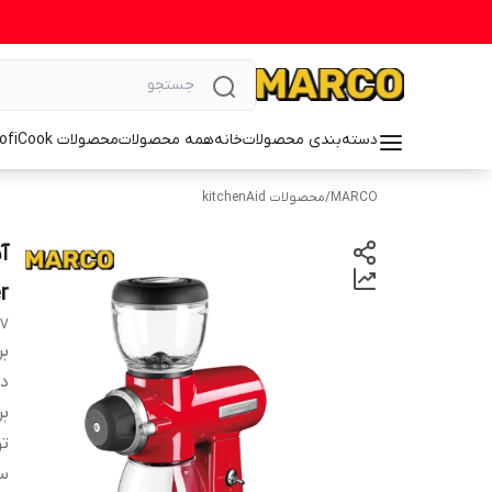
دسته‌بندی محصولات
خانه
همه محصولات
محصولات ProfiCook
MARCO
/
محصولات kitchenAid
er
0V
بر
دس
بر
ت
س