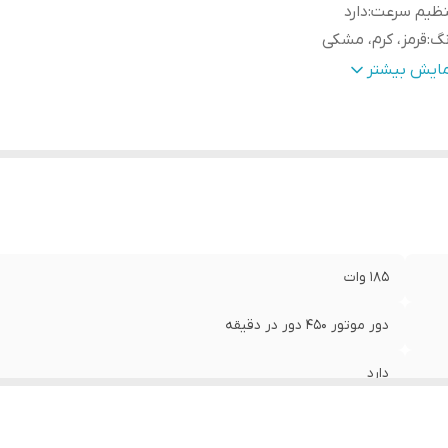
نظیم سرعت
:
دارد
نگ
:
قرمز، کرم، مشکی
نس بدنه
:
استیل ضد زنگ
مایش بیشتر
رفیت محفظه آسیاب کن
:
200 گرم
تاژ
:
220
اخت کشور
:
آمریکا
185 وات
دور موتور 450 دور در دقیقه
دارد
قرمز، کرم، مشکی