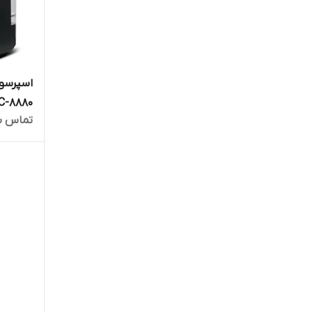
اسپرسو
تماس ب
فوری