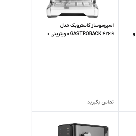
اسپرسوساز گاستروبک مدل
و
GASTROBACK 42619 « ویترینی »
ضمانت اصالت کالا و ارسال فوری و
رایگان گارانتی 18 ماهه مارکو تجارت
تماس بگیرید