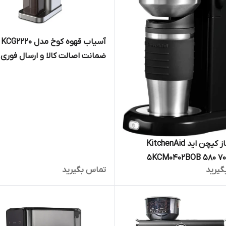
آسیاب قهوه کوخ مدل KCG2220
ضمانت اصالت کالا و ارسال فوری 
رایگان /گارانتی 18 ماهه مارکو تجارت
قهوه ساز کیچن اید KitchenAid
5KCM0402BOB 580 70
گیرید
تماس بگیرید
Personal Coffee Maker ضمانت
لا و ارسال فوری و رایگان /