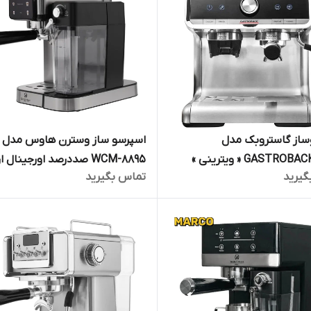
ساز گاستروبک مدل
اسپرسو ساز وسترن هاوس مدل
GASTROBACK 42616 « ویترینی »
WCM-8895 صددرصد اورجینال 
گیرید
تماس بگیرید
صالت کالا و ارسال فوری و
فوری
ماهه مارکو تجارت