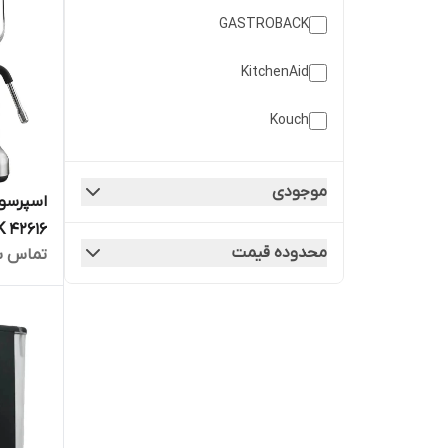
GASTROBACK
KitchenAid
Kouch
Profi Cook
موجودی
اسپرسو
Western House
محدوده قیمت
تماس ب
ضمانت ا
رایگان گارانتی 18 