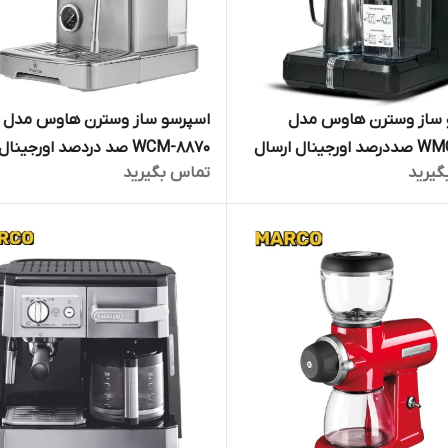
 ساز وسترن هاوس مدل
اسپرسو ساز وسترن هاوس مدل
WMC-8880 صددرصد اورجینال ارسال
WCM-8870 صد دردصد اورجینال
گیرید
تماس بگیرید
ارسال فوری