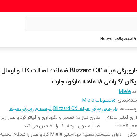
محصولات Hoover
جاروبرقی میله Blizzard CX1 ضمانت اصالت کالا و ا
گان /گارانتی 18 ماهه مارکو تجارت
ند:
Miele
ته‌بندی
:
محصولات Miele
چسب‌ها :
خریدجاروبرقی میله Blizzard CX1
،
قیمت جارو برقی میله
رای فیلتر مادام
بدون نیاز به تعمیر و نگهداری و فیلتر گرد و غبار ریز
مر HEPA
:
فیلتراسیون درجه یک را تضمین می کند
ژگی
دارای سیستم تخلیه بهداشتی Miele گرد و غبار را هنگ