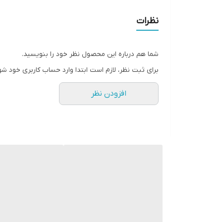
اقلام همراه
نظرات
مخزن گردو غبار
شما هم درباره این محصول نظر خود را بنویسید.
توان مکش
برای ثبت نظر، لازم است ابتدا وارد حساب کاربری خود شو
طول کابل برق
افزودن نظر
شعاع عملکرد
سیم جمع کن خودکار
نوع جاروبرقی
قدرت موتور
میزان صدا