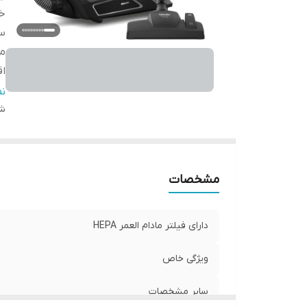
خ
سا
م
اق
مخ
ن
شن
ت
طو
شع
سی
مشخصات
نو
قد
می
دارای فیلتر مادام العمر HEPA
ویژگی خاص
سایر مشخصات