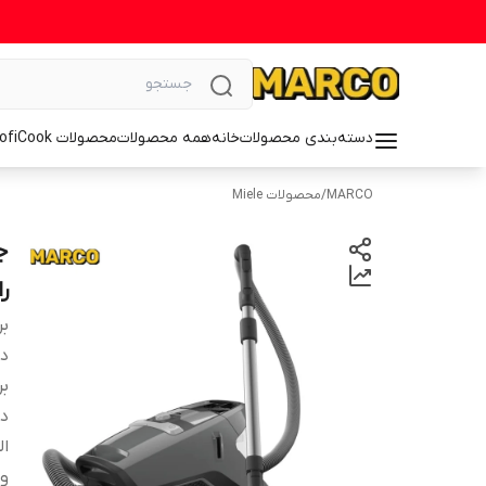
دسته‌بندی محصولات
خانه
همه محصولات
محصولات ProfiCook
MARCO
/
محصولات Miele
رای
بر
دس
بر
دا
الع
وی