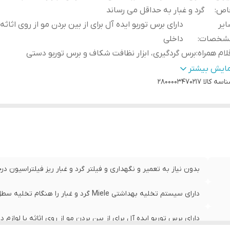
اص
:
گرد و غبار به حداقل می رساند
یر
دارای برس توربو ایده آل برای از بین بردن مو از روی اثاثه ی
شخصات
:
داخلی
لام همراه
:
برس گردگیری، ابزار نظافت شکاف و برس توربو دستی
زن گردو غبار
:
2 لیتر
مایش بیشتر
اسه کالا
وان مکش
:
۲۰۰۰ وات
۲۸۰۰۰۰۳۴۷۰۲۱۷
ل کابل برق
:
6.5 متر
اع عملکرد
:
11 متر
م جمع کن خودکار
:
دارد
ع جاروبرقی
:
کیسه دار
رت موتور
:
۸۹۰ وات
زان صدا
:
77 دسی بل
بدون نیاز به تعمیر و نگهداری و فیلتر گرد و غبار ریز فیلتراسیون 
دارای سیستم تخلیه بهداشتی Miele گرد و غبار را هنگام تخلیه سطل گرد و غبار به حداقل می رساند
دارای برس توربو ایده آل برای از بین بردن مو از روی اثاثه یا لوازم د