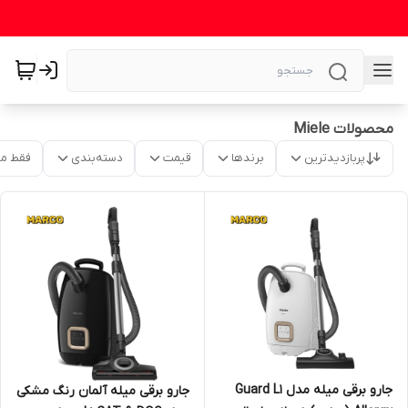
محصولات Miele
پربازدیدترین
برندها
قیمت
دسته‌بندی
فقط م
جارو برقی میله مدل Guard L1
جارو برقی میله آلمان رنگ مشکی