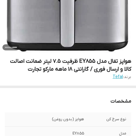
هواپز تفال مدل EY855 ظرفیت ۷.۵ لیتر ضمانت اصالت
کالا و ارسال فوری / گارانتی 18 ماهه مارکو تجارت
برند:
Tefal
مشخصات
نوع سرخ کن
هواپز (بدون روغن)
مدل
EY855