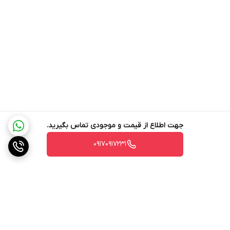
مزایای استفاده از هواپز تفال EY855
پخت سالم‌تر و کم چرب کاهش میزان روغن مصرفی، جلوگیری از چاقی
جهت اطلاع از قیمت و موجودی تماس بگیرید.
و حفظ ارزش غذایی مواد اولیه.
۰۹۱۷۰۹۱۷۲۳۱
صرفه‌جویی در زمان و انرژی سرعت بالای پخت و سیستم گرمایی
کارآمد.
کاربری ساده مناسب برای خانم‌های خانه‌دار، دانش‌آموزان و کسانی که
به دنبال پخت آسان و سریع هستند.
نتایج پخت یکنواخت و کیفیت بالا، فناوری گردش هوای داغ، باعث