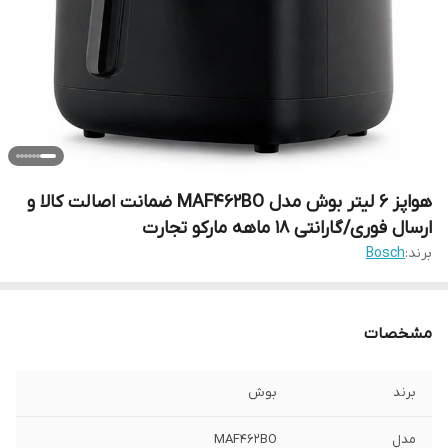
هواپز 6 لیتر بوش مدل MAF462BO ضمانت اصالت کالا و
ارسال فوری/گارانتی 18 ماهه مارکو تجارت
برند:
Bosch
مشخصات
برند
بوش
مدل
MAF462BO