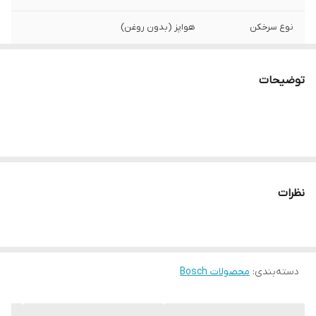
نوع سرخکن
هواپز (بدون روغن)
وزن
4.6 کیلوگرم
توضیحات
رنگ
مشکی
ظرفیت به لیتر
6 لیتر
ظرفیت به نفر
6 نفر
نظرات
کمترین میزان دما
۴۰ درجه سانتی‌گراد
بیشترین میزان دما
200 درجه سانتی‌گراد
تعداد برنامه‌های
7 برنامه
دسته‌بندی
:
محصولات Bosch
پخت پیش‌فرض
جنس داخل
سرامیک