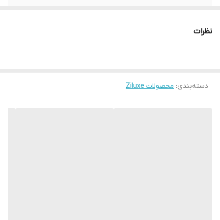
سیستم عامل
اندروید
نظرات
ولتاژ دستگاه
220 ولت
روش های تامین آب
مخزن آب/ اتصال به آب تصفیه
دسته‌بندی
:
محصولات Ziluxe
تعداد مخزن پودر
۲ مخزن 1000 گرمی دانه قهوه و دو مخزن ۷۰۰
گرمی پودر انتخابی
ظرفیت مخزن کیک
900 گرم
قهوه
سینی چکه گیر
استیل ضد زنگ
سیستم شستشوی
دارد
خودکار
مناسب برای
هتل ها ، ادارات، اماکن و باشگاه های ورزشی،