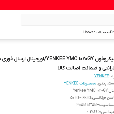
محصولات Hoover
میکروفون YENKEE YMC 1020GY/اورجینال ارسال فوری 
ارانتی و ضمانت اصالت کالا
ند:
YENKEE
ته‌بندی
:
محصولات YENKEE
دل
:
Yenkee YMC 1020GY
سخ فرکانسی
:
50Hz–16kHz
ساسیت
:
−30dB ±3dB
مپدانس
:
≤ 2.2kΩ