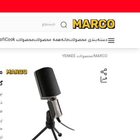
دسته‌بندی محصولات
خانه
همه محصولات
محصولات ProfiCook
MARCO
/
محصولات YENKEE
گ
بر
دس
م
پا
ح
ا