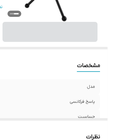
طو
ن
نو
مشخصات
مدل
پاسخ فرکانسی
حساسیت
امپدانس
نظرات