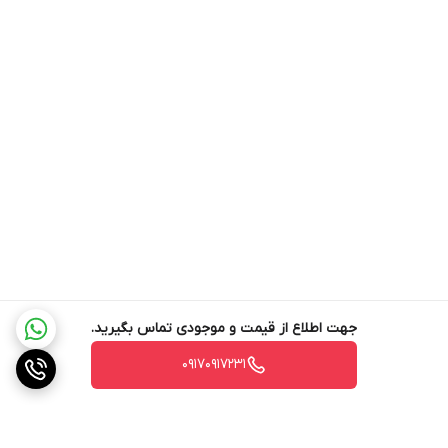
اگه دنبال یه محصول با دوام و پیشرفته‌ای که هم زیبایی و هم کارایی رو
طبقات فریزر
4 کشو و 3 طبقه
به خونه‌ات بیاره، یخچال فریزر 40 فوت ال جی مدل B414 – F411 یه گزینه
ایده‌آله. این یخچال به گونه‌ای طراحی شده که با گذشت زمان همچنان
صرفه جویی در
دارد
برات کار کنه و رضایت کاملت رو جلب کنه. با این محصول، آشپزخونه‌ات
مصرف انرژی
فقط یه جای عادی برای پخت و پز نخواهد بود، بلکه به قلب گرم و پویای
مق بدون دستگیره
65.7
خونت تبدیل می‌شه.
کشور مونتاژ کننده
چین
ارتفاع
186 سانتی متر
پشتیبانی از اسمارت
دارد
تینکیو
جهت اطلاع از قیمت و موجودی تماس بگیرید.
جا بطری خوابیده
دارد
۰۹۱۷۰۹۱۷۲۳۱
ضمانت مادام العمر
دارد
اصالت کالا