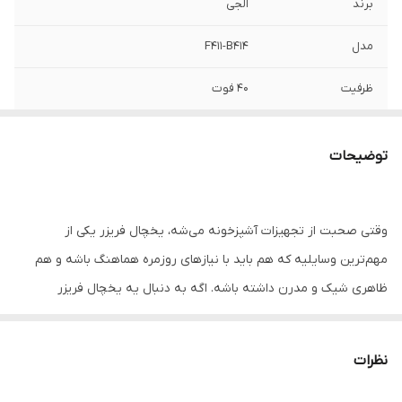
برند
الجی
مدل
F411-B414
ظرفیت
40 فوت
میزان صدای فریزر
38 دسی بل
توضیحات
میزان یخچال
38 دسی بل
ظرفیت بر اساس
766 لیتر
وقتی صحبت از تجهیزات آشپزخونه می‌شه، یخچال فریزر یکی از
لیتراژ
مهم‌ترین وسایلیه که هم باید با نیازهای روزمره هماهنگ باشه و هم
نوع دستگیره
اهرمی
ظاهری شیک و مدرن داشته باشه. اگه به دنبال یه یخچال فریزر
فوق‌العاده جادار، باکیفیت و با طراحی زیبا هستی، یخچال فریزر 40 فوت
موتور
اینورتر هوشمند
ال جی مدل B414 – F411 یکی از بهترین انتخاب‌هاییه که می‌تونی داشته
نظرات
امکان تهیه یخ های
دارد
باشی.
ریز به صورت
اتوماتیک