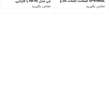
X39FMKBL ضمانت اصالت کالا و
جی مدل 411-414 با گارانتی،
تماس بگیرید
تماس بگیرید
ارسال فوری/گارانتی 18 ماهه
ضمانت اصالت کالا و ارسال فوری
مارکو تجارت