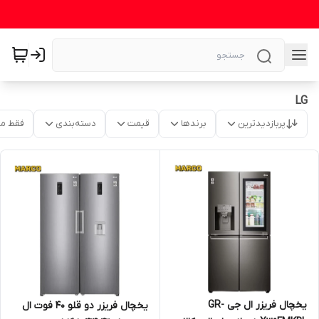
LG
پربازدیدترین
برندها
قیمت
دسته‌بندی
فقط م
یخچال فریزر ال جی GR-
یخچال فریزر دو قلو 40 فوت ال