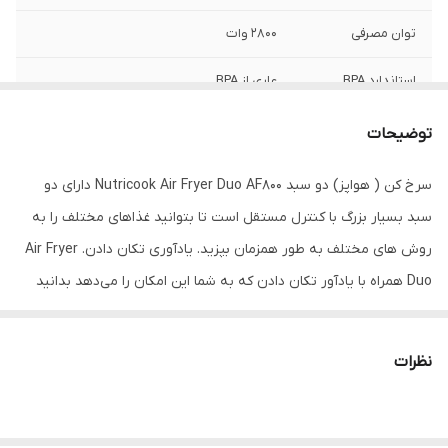
توان مصرفی
2800 وات
استاندارد BPA
عاری از BPA
تکنولوژی چربی
تا 85 درصد چربی کمتر
توضیحات
کمتر
سرخ کن ( هواپز) دو سبد Nutricook Air Fryer Duo AF800 دارای دو
تنظیم دما و زمان
دارد
سبد بسیار بزرگ با کنترل مستقل است تا بتوانید غذاهای مختلف را به
دستی
روش های مختلف به طور همزمان بپزید. یادآوری تکان دادن. Air Fryer
پوشش نچسب
دارد
Duo همراه با یادآور تکان دادن که به شما این امکان را می‌دهد بدانید
شستشو در ماشین
قابل شستشو
چه زمانی باید محتویات را تکان دهید تا یکنواخت سرخ شوند. آشپزی در
ظرفشویی
یک لمس. فقط کافی است هر یک از برنامه های پیش‌ فرض ‌لمسی را
نظرات
بزنید – سرخ‌کردن ، کباب کردن، کباب برشته، پخت، گرم کردن مجدد و
صفحه تمام لمسی
دارد
خشک کن (میوه و سبزیجات) سیستم DualCook. با ویژگی DualCook ما
که به راحتی تنظیمات را در هر دو سبد تکرار می کند، وعده های غذای