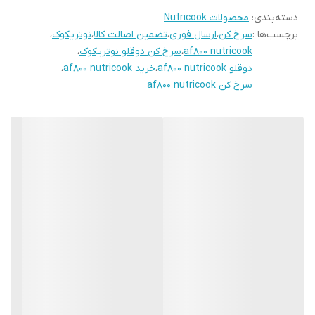
دسته‌بندی
:
محصولات Nutricook
سرخ شده مورد علاقه خود را دو برابر کنید و در زمان صرفه جویی کنید.
برچسب‌ها :
سرخ کن
،
ارسال فوری
،
تضمین اصالت کالا
،
نوتریکوک
،
همگام سازی پایان. ویژگی Sync Finish ما پخت و پز را در هر دو سبد
af800 nutricook
،
سرخ کن دوقلو نوتریکوک
،
همگام می کند تا اطمینان حاصل شود که غذاها همزمان آماده هستند.
دوقلو af800 nutricook
،
خرید af800 nutricook
،
سرخ کن af800 nutricook