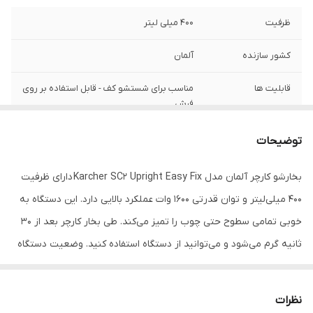
ظرفیت
400 میلی لیتر
کشور سازنده
آلمان
قابلیت ها
مناسب برای شستشو کف - قابل استفاده بر روی
فرش
زمان آماده سازی
1 دقیقه
توضیحات
راندمان کاری
50 متر مربع با هر بار پر شدن مخزن
بخارشو کارچر آلمان مدل Karcher SC2 Upright Easy Fix دارای ظرفیت
400 میلی‌لیتر و توان قدرتی 1600 وات عملکرد بالایی دارد. این دستگاه به
خوبی تمامی سطوح حتی چوب را تمیز می‌کند. طی بخار کارچر بعد از 30
ثانیه گرم می‌شود و می‌توانید از دستگاه استفاده کنید. وضعیت دستگاه
از طریق چراغ‌های LED که روی دستگاه تعبیه شده است، مشخص است.
این دستگاه دارای حوله شستشو است، که به راحتی قابل استفاده
نظرات
می‌باشد. در واقع با استفاده از این بخارشوی شما بدون هیچ گونه مواد