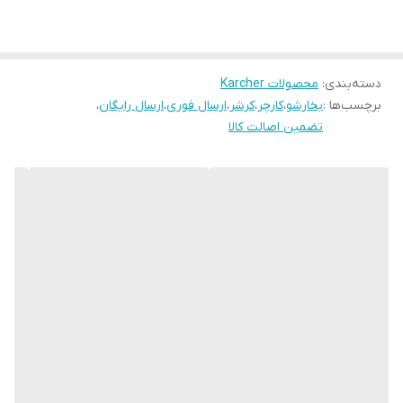
شوینده و شیمیایی محیط اطراف خود را تمیز می‌کنید. طی بخار کارچر با
توجه به مشخصاتی که دارد یکی از محصولات برتر برند کاچر می‌باشد.
دسته‌بندی
:
محصولات Karcher
برچسب‌ها :
بخارشو
،
کارچر
،
کرشر
،
ارسال فوری
،
ارسال رایگان
،
تضمین اصالت کالا