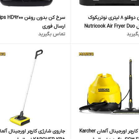
سرخ کن دوقلو 8 لیتری نوتریکوک
سرخ کن بدون روغن HD9200
اورجینال Nutricook Air Fryer Duo
ارسال فوری
گیرید
تماس بگیرید
بخارشو کارچر اورجینال آلمان Karcher
جاروی شارژی کارچر اورجینال آلما