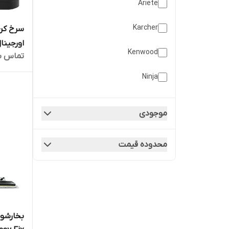
Ariete
Karcher
Kenwood
تماس ب
AF800 ارسال فوری
Ninja
Nutricook
موجودی
Philips
محدوده قیمت
Profi Cook
Tefal