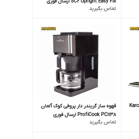
SC2 Upright Easy Fix ارسال فوری
تماس بگیرید
ریجنال آلمان Karcher
قهوه ساز گریندر دار پروفی کوک آلمان
ProfiCook PC1138 ارسال فوری
تماس بگیرید