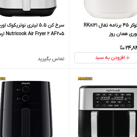
مولتی کوکر 45 برنامه تفال RK8121
سرخ کن 5.5 لیتری نوتریکوک ا
وری همان روز
r Fryer 2 AF205
فوری
24,8
افزودن به سبد
تماس بگیرید