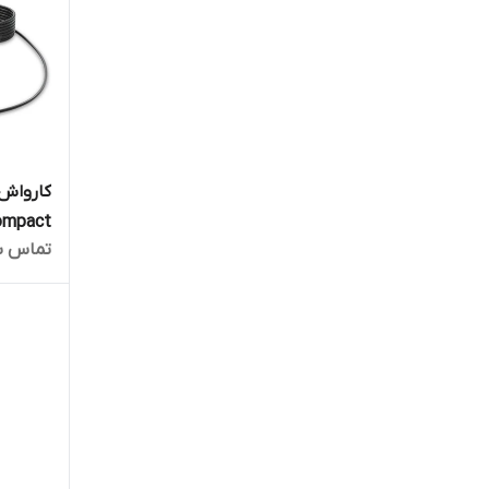
K2 Compact ا
تماس ب