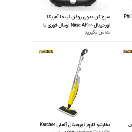
Philips 
سرخ کن بدون روغن نینجا آمریکا
اورجینال Ninja AF100 ارسال فوری با
تماس بگیرید
ضمانت اصالت کالا
ن
بخارشو کارچر اورجینال آلمان Karcher