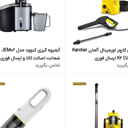
کارواش کارچر اورجینال آلمان Karcher
آبمیوه گیری کنوود مدل JEM02
رسال فوری
ضمانت اصالت کالا و ارسال فوری 
گیرید
تماس بگیرید
رایگان /گارانتی 18 ماهه مارکو تجارت