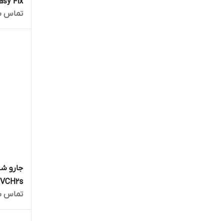
SC3 Easy Fix رنگ
تماس ب
VCH2s ارسال فوری
تماس ب