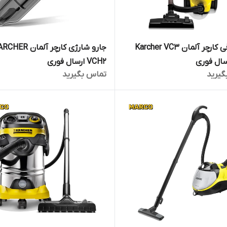
جارو برقی کارچر آلمان Karcher VC3
جارو شارژی کارچر آلمان R
VCH2 ارسال فوری
گیرید
تماس بگیرید