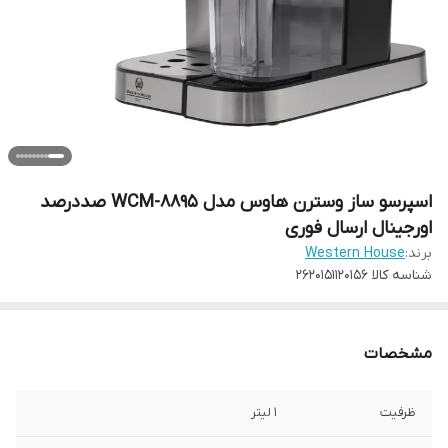
اسپرسو ساز وسترن هاوس مدل WCM-8895 صددرصد
اورجینال ارسال فوری
برند:
Western House
شناسه کالا
2620151120156
مشخصات
ظرفیت
۱ لیتر