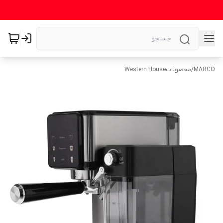
MARCO
/
محصولاتWestern House