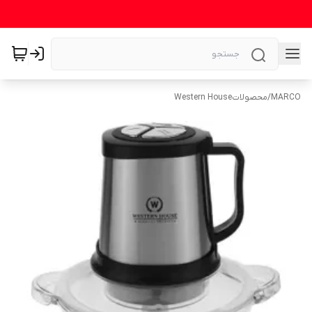
MARCO
/
محصولاتWestern House