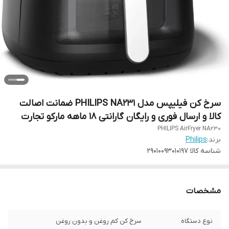
سرخ کن فیلیپس مدل PHILIPS NA231 ضمانت اصالت
کالا و ارسال فوری و رایگان گارانتی 18 ماهه مارکو تجارت
PHILIPS AirFryer NA230
برند:
Philips
شناسه کالا
29010093010197
مشخصات
نوع دستگاه
سرخ کن کم روغن و بدون روغن