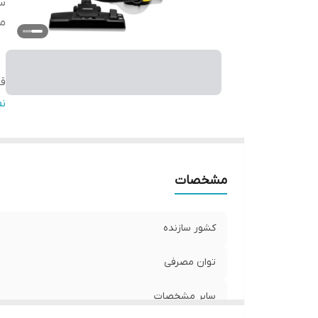
سا
م
ق
ق
ن
فی
ج
مشخصات
کشور سازنده
توان مصرفی
سایر مشخصات