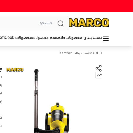
دسته‌بندی محصولات
خانه
همه محصولات
محصولات ProfiCook
MARCO
/
محصولات Karcher
جار
er
بر
دس
بر
کش
ت