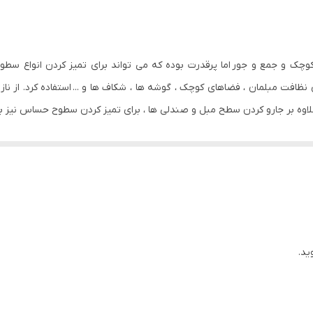
جمع کن خودکار
ندارد
 آلمان Karcher VC3 Plus یک جاروی کوچک و جمع و جور اما پرقدرت بوده که می تواند برای تمیز کر
ندارد
 نظافت مبلمان ، فضاهای کوچک ، گوشه ها ، شکاف ها و ... استفاده کرد. از نا
علاوه بر جارو کردن سطح مبل و صندلی ها ، برای تمیز کردن سطوح حساس نیز به
HEPA 12
پلاستیک فشرده درجه یک
جاروبرقی مدل VC 3 یک جاروبرقی مقرون به صرفه و اقتصادی است، زیرا از 
 مجهز به یک مخزن زباله شفاف بوده و به همین دلیل تنها با یک نگاه می توا
تراکم درون آن جمع می شوند و به همین دلیل با پر شدن مخزن نیز میزان
 دستگاه جدا شده و قابل شستشو با آب است.
ر از یک فیلتر HEPA 12 بهره می برد که تمامی ذرات گرد و غبار خروجی را به بهترین شکل ممکن جذ
ید.
ین سیم جمع کن خودکار از ویژگی هایی هستند که استفاده از جارو برقی VC3 کارچر را بسیار آسان م