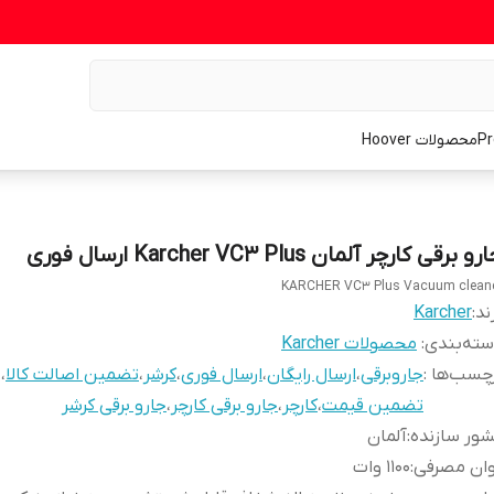
محصولات Hoover
و برقی کارچر آلمان Karcher VC3 Plus ارسال فوری
KARCHER VC3 Plus Vacuum clean
ند:
Karcher
ته‌بندی
:
محصولات Karcher
چسب‌ها :
جاروبرقی
،
ارسال رایگان
،
ارسال فوری
،
کرشر
،
تضمین اصالت کالا
،
تضمین قیمت
،
کارچر
،
جارو برقی کارچر
،
جارو برقی کرشر
ور سازنده
:
آلمان
وان مصرفی
:
1100 وات