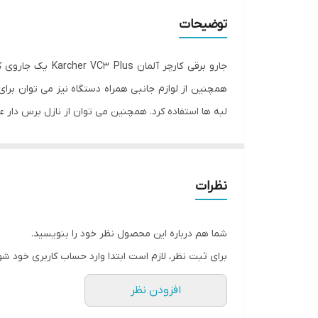
توضیحات
قابلیت مکش مایعات
جارو برقی کارچر
قابلیت شستشو فرش
همچنین از لوازم جانبی همراه دستگاه نیز می توان برای
لبه ها استفاده کرد. همچنین می توان از نازل برس دار 
فیلتر
جنس بدنه
برای خرید پاکت های گران قیمت نخواهید داشت. این مدل
نظرات
به صورت دورانی به درون مخزن مکش شده و به شکلی م
بر جلوگیری از انتشار بوهای نامطبوع ، به راحتی نیز از
شما هم درباره این محصول نظر خود را بنویسید.
جاروبرقی VC 3 کارچ
برای ثبت نظر، لازم است ابتدا وارد حساب کاربری خود شو
حساس و مبتلا به آلرژی باشد.
افزودن نظر
قابلیت قرار دادن دسته و پارویی بر روی بدنه ، چرخ های بزرگ و همچن