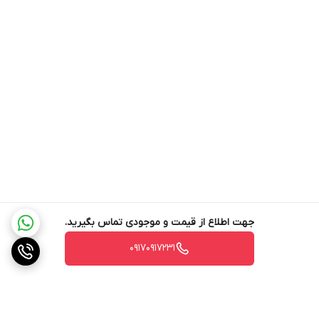
بدنه دستگاه را با یک پارچه مرطوب پاک کرده و از نفوذ آب به
قسمت‌های الکتریکی جلوگیری کنید. رعایت این نکات باعث حفظ عملکرد
بهینه و دوام بیشتر دستگاه خواهد شد.
بدنه و تیغه‌های مخلوط‌کن BN500 Ninja
مخلوط‌کن 500bn نینجا با بهره‌گیری از مواد باکیفیت، دوام و کارایی بالایی
را ارائه می‌دهد. بدنه این دستگاه از پلاستیک فشرده مقاوم ساخته شده
است که در برابر ضربه و خط‌وخش مقاوم بوده و به سبکی و جابجایی
آسان کمک می‌کند. پارچ این مخلوط‌کن از جنس پلاستیک بدون BPA
تولید شده که برای استفاده در مواد غذایی کاملاً ایمن است.
جهت اطلاع از قیمت و موجودی تماس بگیرید.
تیغه‌های این دستگاه از استیل ضد زنگ با فناوری هایپر لیفت تیتانیوم و
طلا ساخته شده‌اند که عملکرد بی‌نظیری در خرد کردن و استخراج مواد
۰۹۱۷۰۹۱۷۲۳۱
مغذی دارد. این تیغه‌ها به راحتی می‌توانند یخ و مواد سخت را خرد کنند
و به نوشیدنی‌هایی با بافتی صاف و کرمی دست یابید. استفاده از این
فناوری در ساخت تیغه‌ها، علاوه بر افزایش دوام و مقاومت در برابر