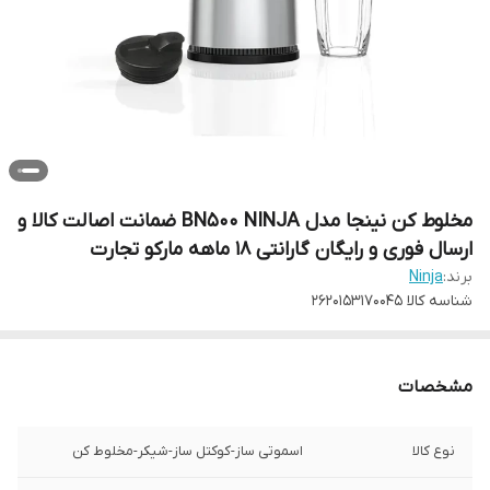
مخلوط کن نینجا مدل BN500 NINJA ضمانت اصالت کالا و
ارسال فوری و رایگان گارانتی 18 ماهه مارکو تجارت
برند:
Ninja
شناسه کالا
2620153170045
مشخصات
نوع کالا
اسموتی ساز-کوکتل ساز-شیکر-مخلوط کن