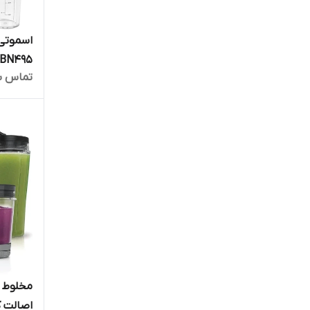
BN495 ارسال فوری
تماس ب
اصالت کا