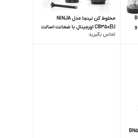
ل BL642
مخلوط کن نینجا مدل NINJA
و
CB350EU اورجینال با ضمانت اصالت
تماس بگیرید
کالا و ارسال رایگان
BN500 NIN