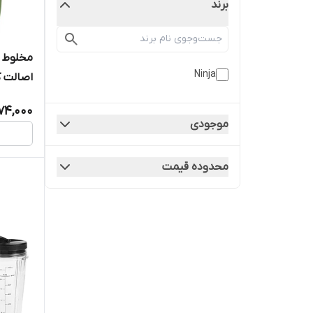
برند
Ninja
اصالت کا
گارانتی 18 ماهه مارکو تجارت
74,000
موجودی
محدوده قیمت