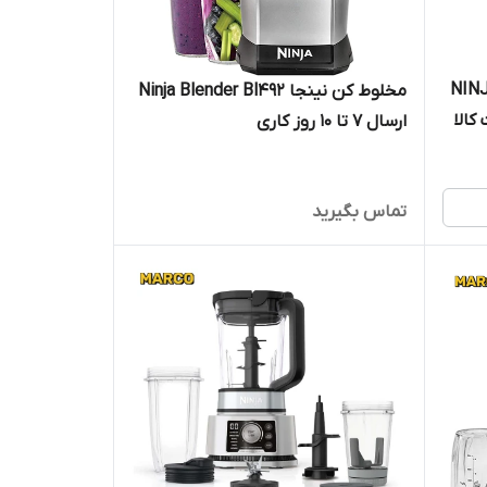
چندکاره نینجا مدل NINJA
مخلوط کن نینجا Ninja Blender Bl492
 کالا
ارسال 7 تا 10 روز کاری
تماس بگیرید