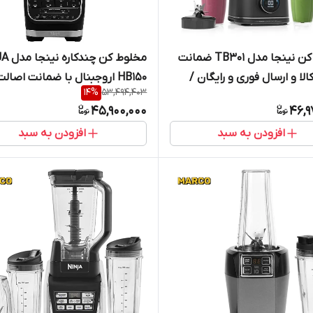
مخلوط کن نینجا مدل TB301 ضمانت
مخلوط کن 
لا و ارسال فوری و رایگان /
HB150 اروجبنال با ضمانت اصالت
14
%
53,494,403
و ارسال رایگان
45,900,000
46,9
افزودن به سبد
افزودن به سبد