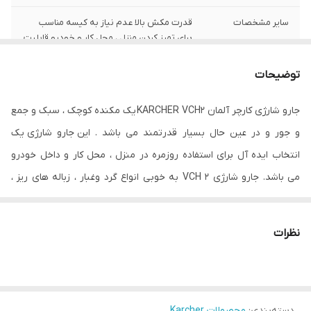
سایر مشخصات
قدرت مکش بالا عدم نیاز به کیسه مناسب
برای تمیز کردن منزل ، محل کار و خودرو قابلیت
شستشوی مخزن و فیلتر با آب میزان صدای
بسیار کم سیستم فیلتر دو مرحله ای شارژ از
توضیحات
طریق درگاه USB بسیار سبک و جمع و جور
جارو شارژی کارچر آلمان KARCHER VCH2 یک مکنده کوچک ، سبک و جمع
و جور و در عین حال بسیار قدرتمند می باشد . این جارو شارژی یک
انتخاب ایده آل برای استفاده روزمره در منزل ، محل کار و داخل خودرو
می باشد. جارو شارژی VCH 2 به خوبی انواع گرد وغبار ، زباله های ریز ،
کرک و مو را از روی زمین ، مبلمان ، صندلی ماشین و ... جمع می کند.
سیستم فیلتر جارو شارژی کارچر شامل یک توری فلزی جهت جلوگیری از
نظرات
ورود ذرات درشت و مو و همچنین یک فیلتر از نوع هپا 12 برای جلوگیری
از ذرات ریز و گرد و غبار تا اندازه 1/10 میکرومتر است، به همین دلیل این
مدل یک انتخاب مناسب برای افرادی است که مبتلا به آلرژی هستند.
دسته‌بندی
:
محصولات Karcher