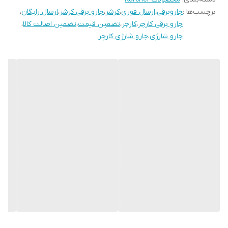
برچسب‌ها :
جاروبرقی
،
ارسال فوری
،
کرشر
،
جارو برقی کرشر
،
ارسال رایگان
،
ابعاد:
جارو شارژی «کارچر» یک جاروی کوچک مخصوص نظافت‌های سریع
جارو برقی کارچر
،
کارچر
،
تضمین قیمت
،
تضمین اصالت کالا
،
و موثر در فضاهای کوچک است. به همین دلیل برای تمیز کردن زیر و
جارو شارژی
،
جارو شارژی کارچر
درون کابینت‌ها، فضای بین مبلمان، راه‌پله‌ها، پرده‌ها، صندلی و کف
اتومبیل و... می‌توان از آن استفاده کرد. به طور معمول ابعاد جارو شارژی
به صورت طول، عرض، ارتفاع با واحد میلی‌متر مشخض می‌شود.
ولتاژ:
جاروهای شارژی با ولتاژهای مختلف در بازار موجود هستند و
می‌توان با توجه به نیاز، یکی از انواع آن را انتخاب کرد. ولتاژ مربوط به
نوع مدارهای الکتریکی این دستگاه‌هاست و با ایجاد اختلاف پتانسیل باعث
برقراری جریان برق در دستگاه می‌شود.
قدرت مکش:
یکی از مهم‌ترین ویژگی‌های یک جارو شارژی قدرت مکش آن
است. اما برخی از مدل‌های جارو شارژی «کرشر» مکش ندارند. با این وجود
به دلیل داشتن تکنولوژی پیشرفته و خاص می‌توانند به خوبی تمامی
آلودگی‌های روی سطوح را از بین ببرند. برخی از انواع دارای مکش نیز در
بازار موجودند و با مطالعه ویژگی‌های مختلف هر کدام از آنها، محصول