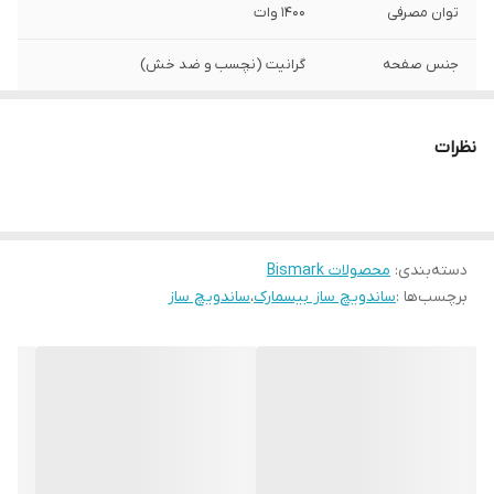
توان مصرفی
1400 وات
جنس صفحه
گرانیت (نچسب و ضد خش)
7 روز مهلت تست و
دارد
مرجوعی
نظرات
گارانتی 18 ماهه
دارد
ضمانت اصالت کالا و
دارد
ارسال فوری
دسته‌بندی
:
محصولات Bismark
برچسب‌ها :
ساندویچ ساز بیسمارک
،
ساندویچ ساز
عملکرد
گریل - ساندویچ و...