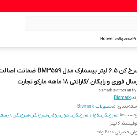
محصولات Hoover
سرخ کن 6.5 لیتر بیسمارک مدل BM3559 ضما
سال فوری و رایگان /گارانتی 18 ماهه مارکو تجارت
bismark BM3559 air fry
ند:
Bismark
ته‌بندی
:
محصولات Bismark
چسب‌ها :
سرخ کن خوب
،
سرخ کن بدون روغن
،
سرخ کن
،
سرخ کن بیسما
رفیت
:
6.5 لیتر
وان مصرفی
:
2000 وات