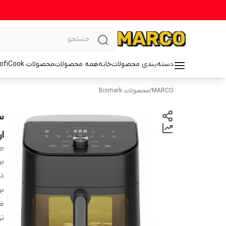
دسته‌بندی محصولات
خانه
همه محصولات
محصولات ProfiCook
MARCO
/
محصولات Bismark
ار
er
بر
دس
بر
ظ
ت