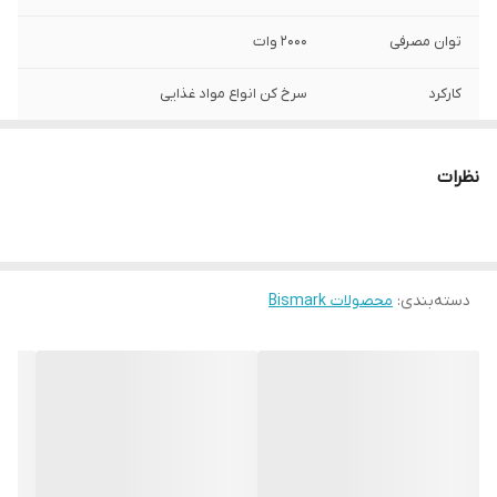
توان مصرفی
2000 وات
کارکرد
سرخ کن انواع مواد غذایی
نوع دستگیره
دستگیره خنک
نظرات
7 روز مهلت تست و
دارد
مرجوعی
صفحه نمایش
دارد
لمسی
دسته‌بندی
:
محصولات Bismark
قابلیت تنظیم دما و
دارد
زمان
جنس کاسه
نچسب و ضد خش
قابلیت پخت
مرغ - ماهی - سیب زمینی - سبزیجات و ...