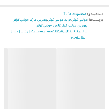
میتواند غذا را گرم نگه دارد.
دسته‌بندی
:
محصولات Tefal
برچسب‌ها :
مولتی کوکر
،
خرید مولتی کوکر
،
بهترین مارک مولتی کوکر
،
بررسی تخصصی مولتی کوکر تفال RK8121
بهترین مولتی کوکر
،
کاربرد مولتی کوکر
،
طراحی
مولتی کوکر تفال rk9018
،
تضمین قیمت
،
تفال
،
آب پز
،
پلوپز
،
ارسال فوری
ابعاد این مولتی کوکر 380 در280 در 240 میلی متر بوده و وزن آن 3.5
کیلو گرم است. بدنۀ این دستگاه از پلاستیک ساخته شده و همچنین
عایق سرد است یعنی در برابر حرارت داخل دستگاه داغ نمی شود تا از
ایجاد هرگونه خطر جلوگیری کند. جنس کاسۀ داخلی این دستگاه از 6 لایۀ
با ضخامت 2.5 میلی متر ساخته شده که از مقاومت بالایی برخوردار است.
در ضمن این دستگاه دارای پایۀ لاستیکی است که از لغزش و جابه جایی
دستگاه جلوگیری کرده و موجب ثبات بیشتر آن می شود.
ظرف مخصوص
ظرف این مولتی کوکر از جنس سرامیک کاملا نچسب است و دارای
گنجایش 2-10 پیمانه غذا برای 5 تا 10 نفر میباشد. همچنین این محصول