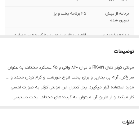
برنامه از پیش
45 برنامه پخت و پز
تعیین شده
برنامه پخت و پز
آرام پز، بخار پز، پلوپز، سرخ کن و ماست ساز و ...
ظرفیت کاسه
5 لیتر
توضیحات
شستشو در ماشین
قابل شستشو در ماشین ظرفشویی
مولتی کوکر تفال RK8121 با توان 860 واتی و 45 عملکرد مختلف به عنوان
ظرفشویی
سرخ‌کن، آرام پز، بخارپز و برای پخت انواع خورشت و گرم کردن مجدد و …
مورد استفاده قرار میگیرد. پنل کنترل این مولتی کوکر به ‌صورت لمسی
کار میکند و از طریق آن میتوان به گزینه‌های مختلف پخت دسترسی
داشت. همچنین این دستگاه دارای صفحه نمایشی است که برای انتخاب
برنامه‌های دقیق پخت و مشاهده وضعیت فعالیت دستگاه کاربرد دارد.
نظرات
لازم به ذکر است که پس از اتمام فرآیند پخت توسط این مولتی کوکر،
سیستم گرم نگهدارنده آن به طور خودکار فعال شده و تا 24 ساعت