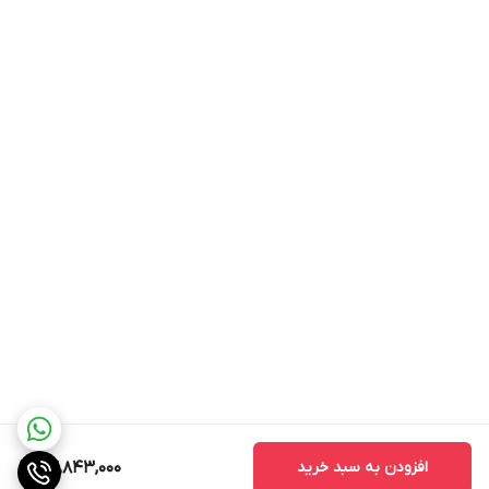
دارای تایمر
نقاط ضعف
فاقد قابلیت زودپز
فاقد قفل کودک
فاقد قابلیت خاموش شدن خودکار
افزودن به سبد خرید
24,843,000