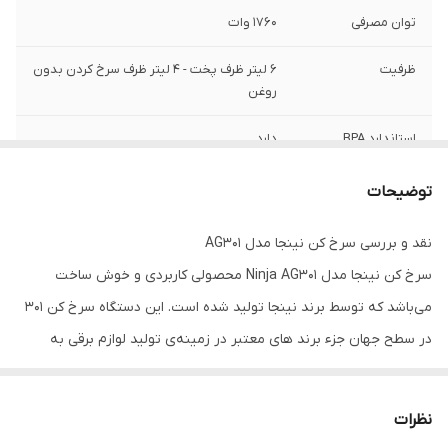
توان مصرفی
1760 وات
ظرفیت
6 لیتر ظرف پخت - 4 لیتر ظرف سرخ کردن بدون
روغن
استاندارد BPA
دارد
گریل
دارد
توضیحات
سرخ کردن بدون
دارد
نقد و بررسی سرخ کن نینجا مدل AG301
روغن
سرخ کن نینجا مدل Ninja AG301 محصولی کاربردی و خوش‌ ساخت
ضمانت اصالت کالا و
دارد
می‌باشد که توسط برند نینجا تولید شده است. این دستگاه سرخ کن ۳۰۱
ارسال فوری
در سطح جهان جزء برند های معتبر در زمینه‌ی تولید لوازم برقی به
گارانتی 18 ماهه
دارد
حساب می‌‌آید. میزان ظرفیت روغن این سرخ‌کن برابر با 4 لیتر است و این
میزان بالا از ظرفیت موجب می‌شود که بتوان از این سرخ کن برای حجم
5 سال خدمات پس
دارد
نظرات
بالایی از مواد غذایی استفاده داشت.
از فروش