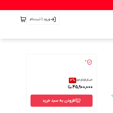
ورود | ثبت‌نام
0
14
%
53,494,403
45,900,000
،
افزودن به سبد خرید