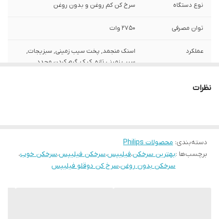
نوع دستگاه
سرخ کن کم روغن و بدون روغن
توان مصرفی
2750 وات
عملکرد
اسنک منجمد, پخت سیب زمینی, سبزیجات,
سیب زمینی تازه, کیک, گرم کردن مجدد,
گوشت, ماهی, مرغ
نظرات
تعداد برنامه ها
8
سیستم گرمایشی
تکنولوژی Rapid Air به منظور گردش سریع
هوا و کاهش بو در هنگام سرخ کردن
دسته‌بندی
:
محصولات Philips
قابلیت تنظیم دما
تا 200 درجه سانتیگراد
برچسب‌ها :
بهترین سرخکن
،
فیلیپس
،
سرخکن فیلیپس
،
سرخکن خوب
،
سرخکن بدون روغن
،
سرخ کن دوقلو فیلیپس
جنس کاسه
روکش نچسب
ظرفیت کاسه
9 لیتر