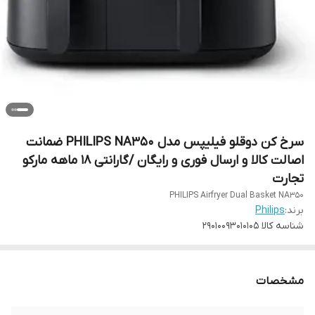
سرخ کن دوقلو فیلیپس مدل PHILIPS NA350 ضمانت
اصالت کالا و ارسال فوری و رایگان /گارانتی 18 ماهه مارکو
تجارت
PHILIPS Airfryer Dual Basket NA350
برند:
Philips
شناسه کالا
29010093010105
مشخصات